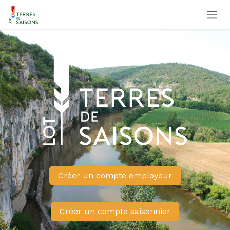
Se rendre au contenu
Créer un compte employeur
Créer un compte saisonnier