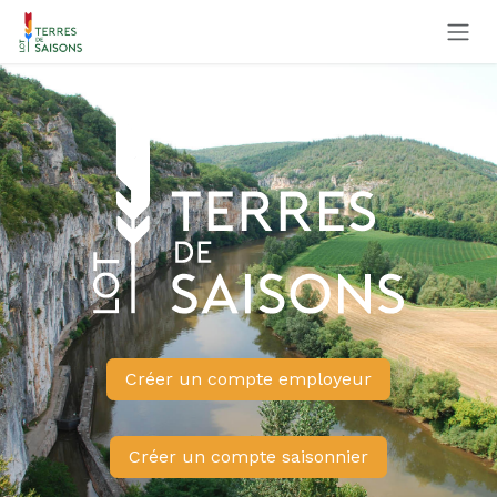
Se rendre au contenu
Créer un compte employeur
Créer un compte saisonnier