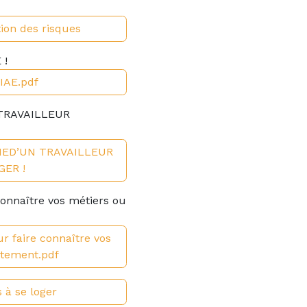
ion des risques
 !
 IAE.pdf
 TRAVAILLEUR
CHED’UN TRAVAILLEUR
ER !
 connaître vos métiers ou
ur faire connaître vos
utement.pdf
s à se loger