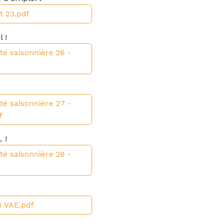
et 23.pdf
 !
té saisonnière 26 -
té saisonnière 27 -
f
 !
té saisonnière 28 -
4 VAE.pdf