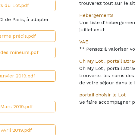
trouverez tout sur le si
rs du Lot.pdf
Hebergements
I de Paris, à adapter
Une liste d'hébergement
juillet aout
erme précis.pdf
VAE
** Pensez à valoriser v
i des mineurs.pdf
Oh My Lot , portail att
Oh My Lot , portail att
trouverez les noms des
Janvier 2019.pdf
de votre séjour dans le 
portail choisir le Lot
Se faire accompagner pou
 Mars 2019.pdf
 Avril 2019.pdf