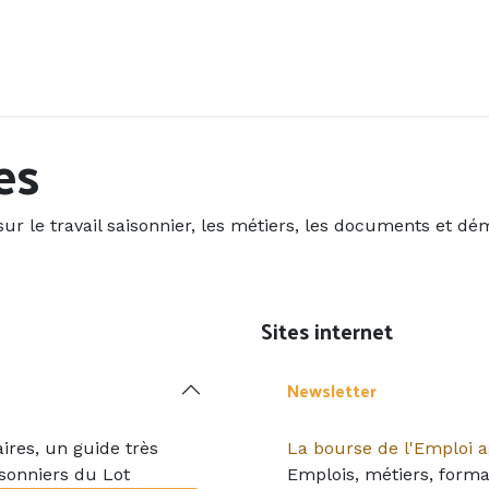
Accueil
Offres d'emploi
Côté saisonnier
es
sur le travail saisonnier, les métiers, les documents et dé
Sites internet
Newsletter
res, un guide très
La bourse de l'Emploi a
isonniers du Lot
Emplois, métiers, forma